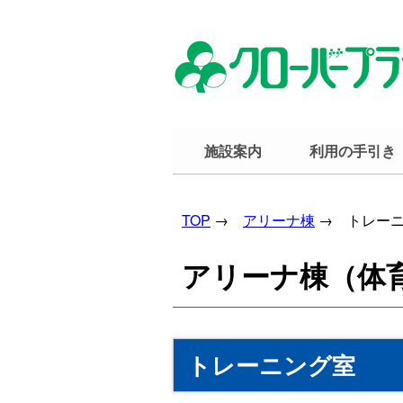
施設案内
利用の手引き
TOP
→
アリーナ棟
→ トレー
アリーナ棟（体
トレーニング室