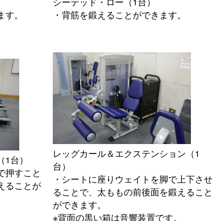
シーテッド・ロー（1台）
ます。
・背筋を鍛えることができます。
レッグカール＆エクステンション（1
（1台）
台）
で押すこと
・シートに座りウェイトを脚で上下させ
えることが
ることで、太ももの前後面を鍛えること
ができます。
※背面の黒い箱は音響装置です。