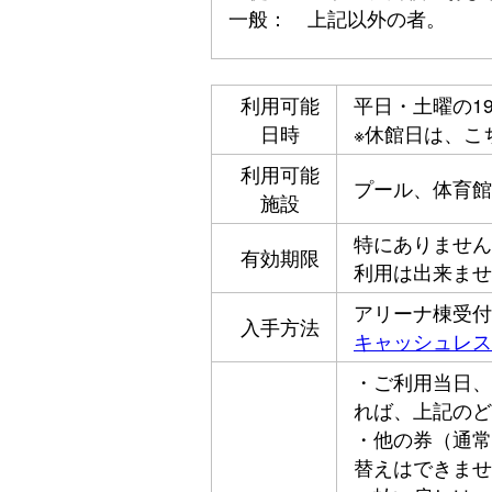
一般： 上記以外の者。
利用可能
平日・土曜の19
日時
※休館日は、こ
利用可能
プール、体育館
施設
特にありません
有効期限
利用は出来ませ
アリーナ棟受付
入手方法
キャッシュレス
・ご利用当日、
れば、上記のど
・他の券（通常
替えはできませ