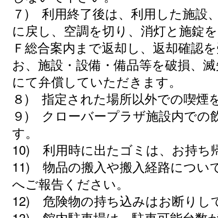
７) 利用終了後は、利用した施設
に戻し、空調を切り、消灯と施錠を
Ｆ総合案内まで返却し、返却確認
お、施設・設備・備品等を破損、滅
にて弁償していただきます。
８) 指定された場所以外での喫煙
９) クローバープラザ施設内での
す。
10) 利用時に出たゴミは、お持ち
11) 物品の搬入や搬入経路につい
へご報告ください。
12) 危険物の持ち込みはお断りし
13) 館内駐車場は、駐車可能台数